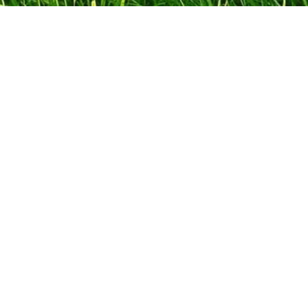
On Top of the
Mountain
Contact gegevens
Kennel:
On Top of the Mountain
Loosberg
straa
t 1
4884 MG Wernhout
labradorfokker@ziggo.nl
0031 630410227
WHITE IVY