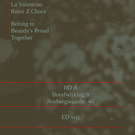
La Valentino
Rossi Z Choce
Belong to
Beaudy's Proud
Together
HD A
Botafwijking:0
Norbergwaarde: 40
ED vrij