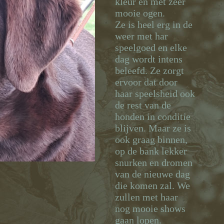
kleur en met zeer
mooie ogen.
Ze is heel erg in de
weer met har
speelgoed en elke
dag wordt intens
beleefd. Ze zorgt
ervoor dat door
haar speelsheid ook
de rest van de
honden in conditie
blijven. Maar ze is
ook graag binnen,
op de bank lekker
snurken en dromen
van de nieuwe dag
die komen zal. We
zullen met haar
nog mooie shows
gaan lopen.