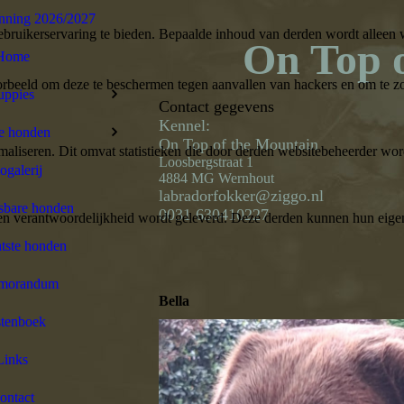
nning 2026/2027
bruikerservaring te bieden. Bepaalde inhoud van derden wordt alleen 
On Top 
Home
rbeeld om deze te beschermen tegen aanvallen van hackers en om te zor
uppies
Contact gegevens
Kennel:
e honden
On Top of the Mountain
aliseren. Dit omvat statistieken die door derden websitebeheerder wor
Loosberg
straa
t 1
ogalerij
4884 MG Wernhout
labradorfokker@ziggo.nl
sbare honden
0031 630410227
n verantwoordelijkheid wordt geleverd. Deze derden kunnen hun eigen c
tste honden
emorandum
Bella
tenboek
Links
ontact