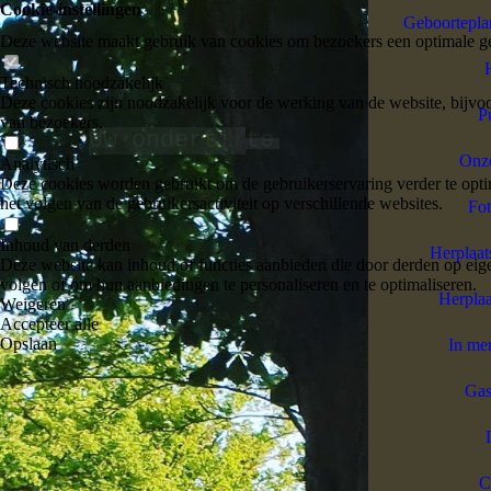
Cookie-instellingen
Geboortepla
Deze website maakt gebruik van cookies om bezoekers een optimale ge
Technisch noodzakelijk
Deze cookies zijn noodzakelijk voor de werking van de website, bijvoo
P
van bezoekers.
Uw onderti
te
l
Onz
Analytisch
Deze cookies worden gebruikt om de gebruikerservaring verder te optim
het volgen van de gebruikersactiviteit op verschillende websites.
Fot
Inhoud van derden
Herplaat
Deze website kan inhoud of functies aanbieden die door derden op eige
volgen of om hun aanbiedingen te personaliseren en te optimaliseren.
Herplaa
Weigeren
Accepteer alle
Opslaan
In m
Gas
C