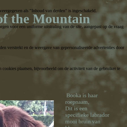
weergegeven als "Inhoud van derden" is ingeschakeld.
of the Mountain
gen voor een uniforme uitstraling van de site, aangepast op de vraag
den verstrekt en de weergave van gepersonaliseerde advertenties door
ookies plaatsen, bijvoorbeeld om de activiteit van de gebruiker te
Booka is haar
roepnaam,
Dit is een
specifieke labrador
mooi bruin van