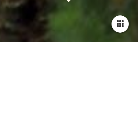
On Top of the
Mountain
Contact gegevens
Kennel:
On Top of the Mountain
Loosberg
straa
t 1
4884 MG Wernhout
labradorfokker@ziggo.nl
0031 630410227